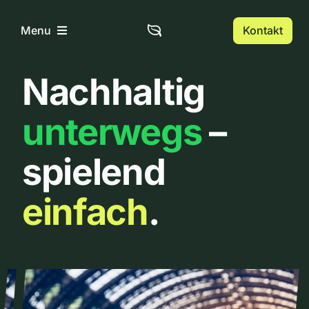
Zum
Inhalt
Kontakt
Menu
springen
Nachhaltig
Home
unterwegs
–
Über uns
spielend
Urbanlist
einfach
.