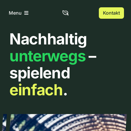
Zum
Inhalt
Kontakt
Menu
springen
Nachhaltig
Home
unterwegs
–
Über uns
spielend
Urbanlist
einfach
.