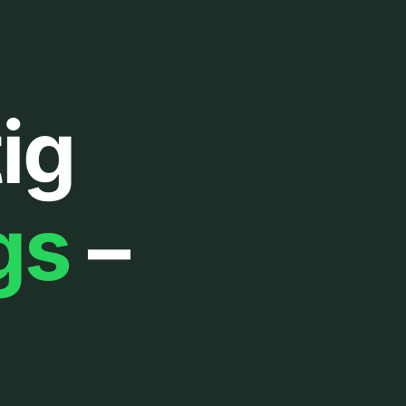
ig
gs
–