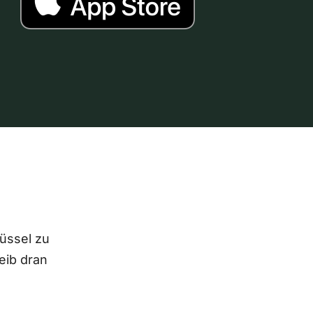
lüssel zu
eib dran