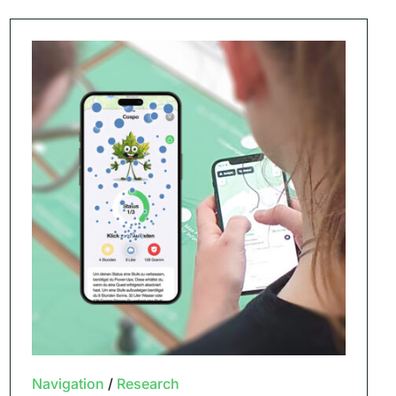
Navigation
/
Research