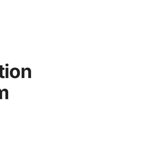
tion
m