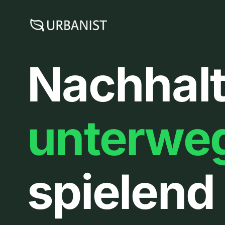
Zum
Inhalt
springen
Nachhalt
unterwe
spielend