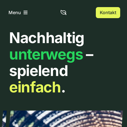
Zum
Inhalt
Kontakt
Menu
springen
Nachhaltig
Home
unterwegs
–
Über uns
spielend
Urbanlist
einfach
.