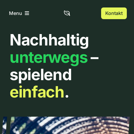
Zum
Inhalt
Kontakt
Menu
springen
Nachhaltig
Home
unterwegs
–
Über uns
spielend
Urbanlist
einfach
.