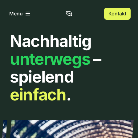
Zum
Inhalt
Kontakt
Menu
springen
Nachhaltig
Home
unterwegs
–
Über uns
spielend
Urbanlist
einfach
.