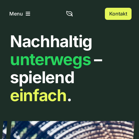
Zum
Inhalt
Kontakt
Menu
springen
Nachhaltig
Home
unterwegs
–
Über uns
spielend
Urbanlist
einfach
.