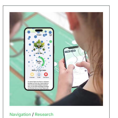
Navigation
/
Research