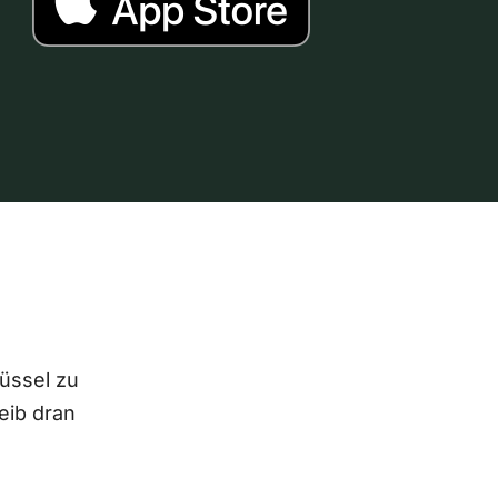
lüssel zu
eib dran