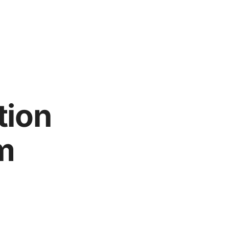
tion
m