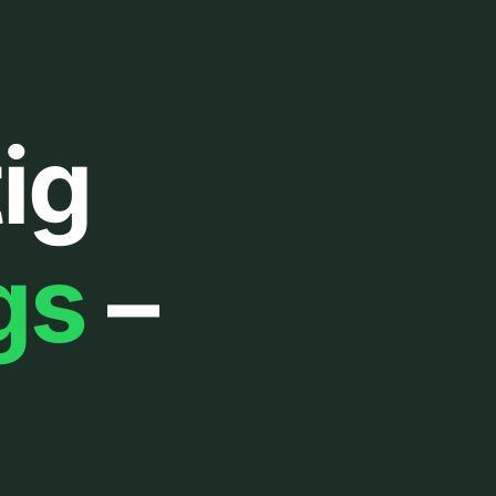
ig
gs
–