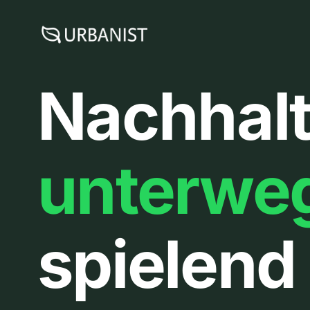
Zum
Inhalt
springen
Nachhalt
unterwe
spielend