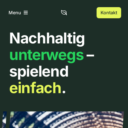
Zum
Inhalt
Kontakt
Menu
springen
Nachhaltig
Home
unterwegs
–
Über uns
spielend
Urbanlist
einfach
.