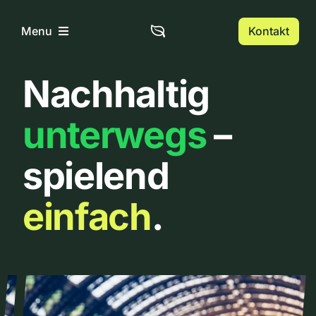
Zum
Inhalt
Kontakt
Menu
springen
Nachhaltig
Home
unterwegs
–
Über uns
spielend
Urbanlist
einfach
.