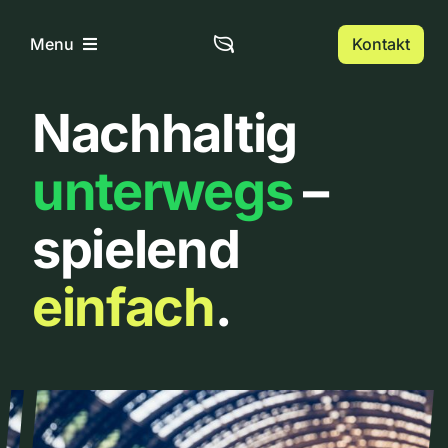
Zum
Inhalt
Kontakt
Menu
springen
Nachhaltig
Home
unterwegs
–
Über uns
spielend
Urbanlist
einfach
.