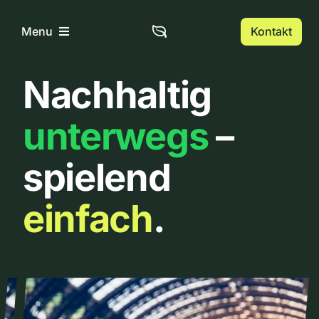
Zum
Inhalt
Kontakt
Menu
springen
Nachhaltig
Home
unterwegs
–
Über uns
spielend
Urbanlist
einfach
.