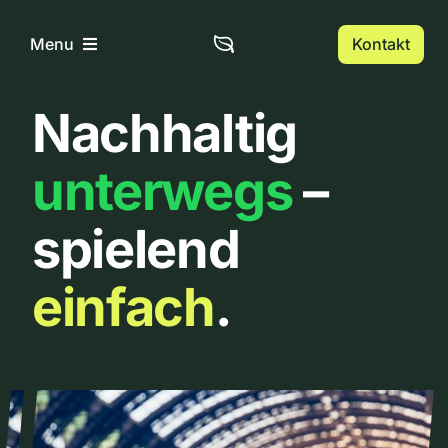
Zum
Inhalt
Kontakt
Menu
springen
Nachhaltig
Home
unterwegs
–
Über uns
spielend
Urbanlist
einfach
.