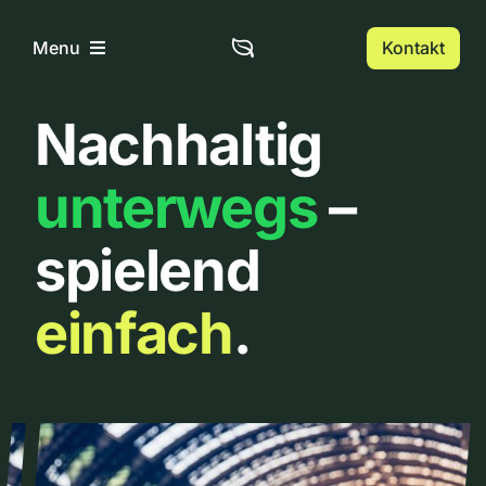
Zum
Inhalt
Kontakt
Menu
springen
Nachhaltig
Home
unterwegs
–
Über uns
spielend
Urbanlist
einfach
.