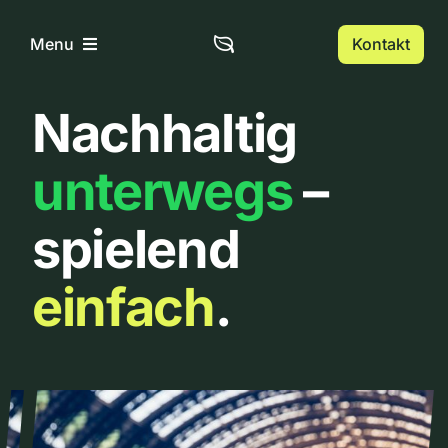
Zum
Inhalt
Kontakt
Menu
springen
Nachhaltig
Home
unterwegs
–
Über uns
spielend
Urbanlist
einfach
.