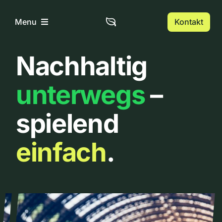
Zum
Inhalt
Kontakt
Menu
springen
Nachhaltig
Home
unterwegs
–
Über uns
spielend
Urbanlist
einfach
.