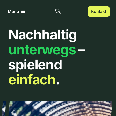
Zum
Inhalt
Kontakt
Menu
springen
Nachhaltig
Home
unterwegs
–
Über uns
spielend
Urbanlist
einfach
.