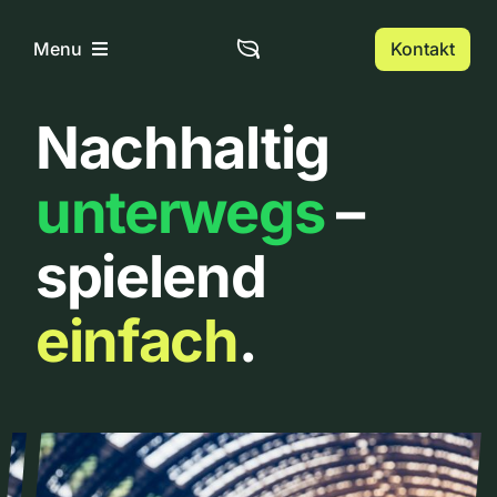
Zum
Inhalt
Kontakt
Menu
springen
Nachhaltig
Home
unterwegs
–
Über uns
spielend
Urbanlist
einfach
.