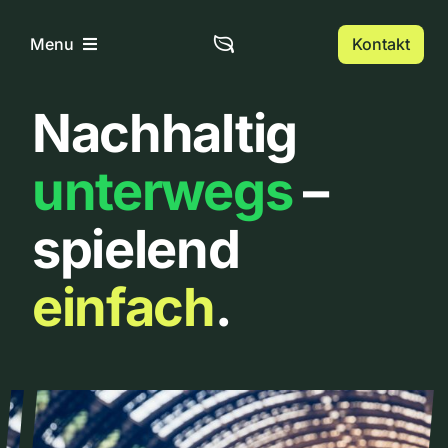
Zum
Inhalt
Kontakt
Menu
springen
Nachhaltig
Home
unterwegs
–
Über uns
spielend
Urbanlist
einfach
.