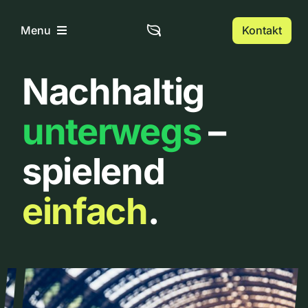
Zum
Inhalt
Kontakt
Menu
springen
Nachhaltig
Home
unterwegs
–
Über uns
spielend
Urbanlist
einfach
.