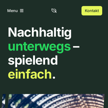
Zum
Inhalt
Kontakt
Menu
springen
Nachhaltig
Home
unterwegs
–
Über uns
spielend
Urbanlist
einfach
.