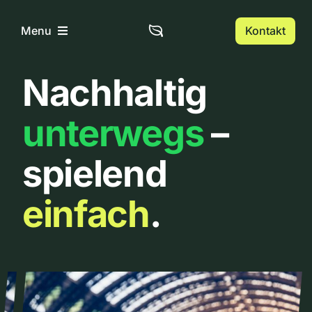
Zum
Inhalt
Kontakt
Menu
springen
Nachhaltig
Home
unterwegs
–
Über uns
spielend
Urbanlist
einfach
.