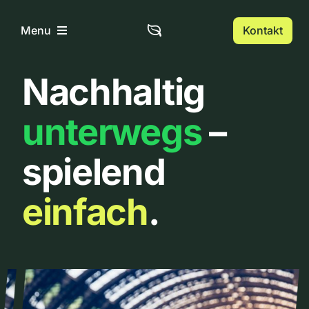
Zum
Inhalt
Kontakt
Menu
springen
Nachhaltig
Home
unterwegs
–
Über uns
spielend
Urbanlist
einfach
.