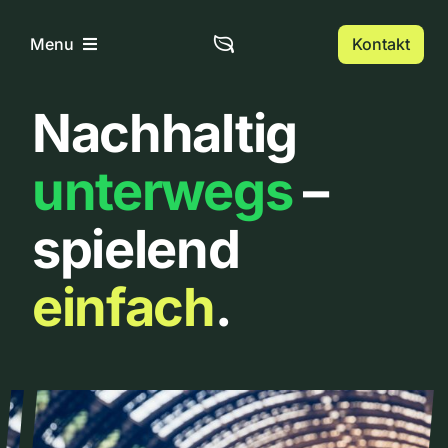
Zum
Inhalt
Kontakt
Menu
springen
Nachhaltig
Home
unterwegs
–
Über uns
spielend
Urbanlist
einfach
.