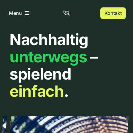
Zum
Inhalt
Kontakt
Menu
springen
Nachhaltig
Home
unterwegs
–
Über uns
spielend
Urbanlist
einfach
.