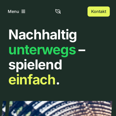
Zum
Inhalt
Kontakt
Menu
springen
Nachhaltig
Home
unterwegs
–
Über uns
spielend
Urbanlist
einfach
.