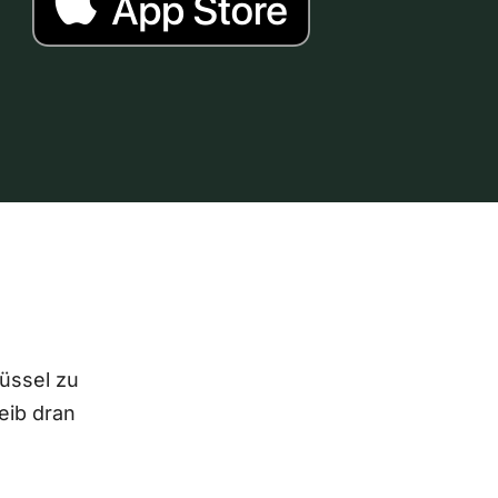
lüssel zu
eib dran