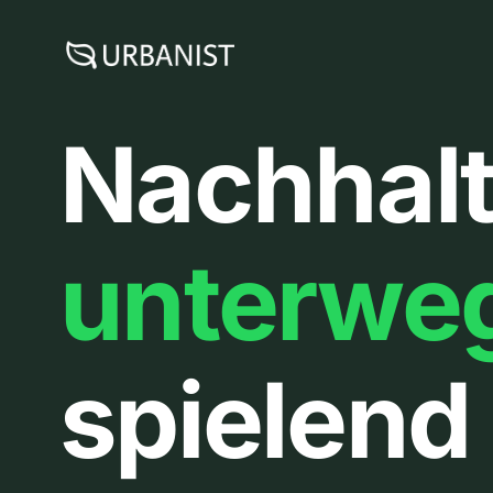
Zum
Inhalt
springen
Nachhalt
unterwe
spielend