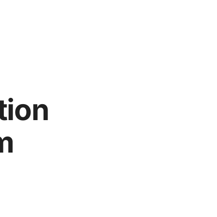
tion
m