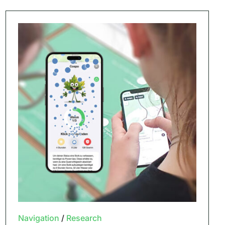
Navigation
/
Research