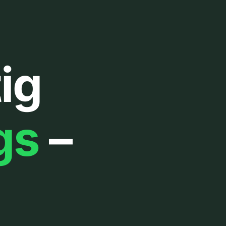
ig
gs
–