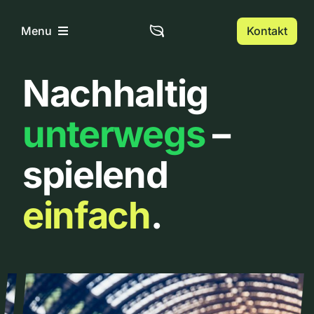
Zum
Inhalt
Kontakt
Menu
springen
Nachhaltig
Home
unterwegs
–
Über uns
spielend
Urbanlist
einfach
.