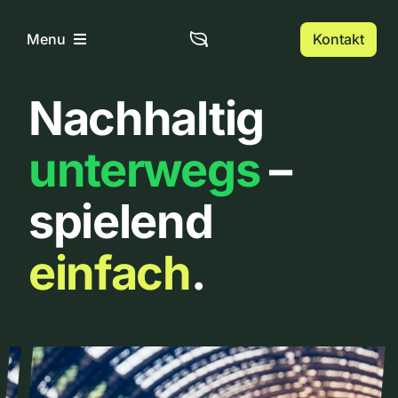
Zum
Inhalt
Kontakt
Menu
springen
Nachhaltig
Home
unterwegs
–
Über uns
spielend
Urbanlist
einfach
.